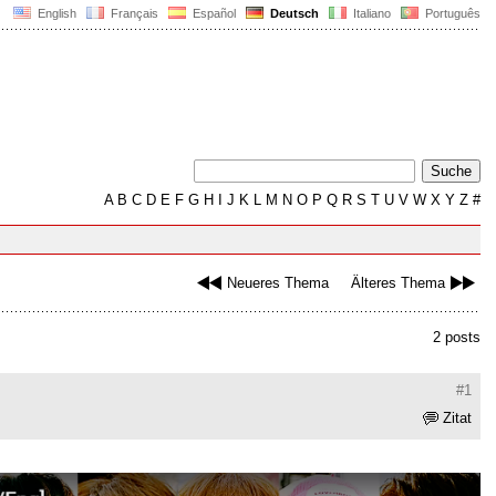
English
Français
Español
Deutsch
Italiano
Português
A
B
C
D
E
F
G
H
I
J
K
L
M
N
O
P
Q
R
S
T
U
V
W
X
Y
Z
#
Neueres Thema
Älteres Thema
2 posts
#1
Zitat