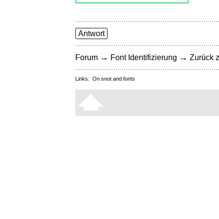
Antwort
→
→
Forum
Font Identifizierung
Zurück z
Links:
On snot and fonts