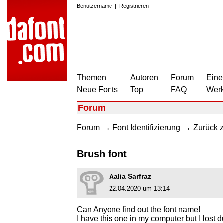
Benutzername
|
Registrieren
Themen
Autoren
Forum
Eine
Neue Fonts
Top
FAQ
Wer
Forum
→
→
Forum
Font Identifizierung
Zurück z
Brush font
Aalia Sarfraz
22.04.2020 um 13:14
Can Anyone find out the font name!
I have this one in my computer but I lost 