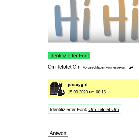
Identifizierter Font
Om Telolet Om
Vorgeschlagen von
jerseygirl
jerseygirl
15.03.2020 um 00:16
Identifizierter Font:
Om Telolet Om
Antwort