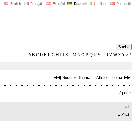
English
Français
Español
Deutsch
Italiano
Português
A
B
C
D
E
F
G
H
I
J
K
L
M
N
O
P
Q
R
S
T
U
V
W
X
Y
Z
#
Neueres Thema
Älteres Thema
2 posts
#1
Zitat