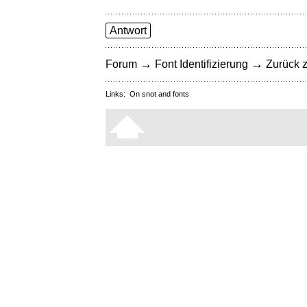
Antwort
→
→
Forum
Font Identifizierung
Zurück z
Links:
On snot and fonts