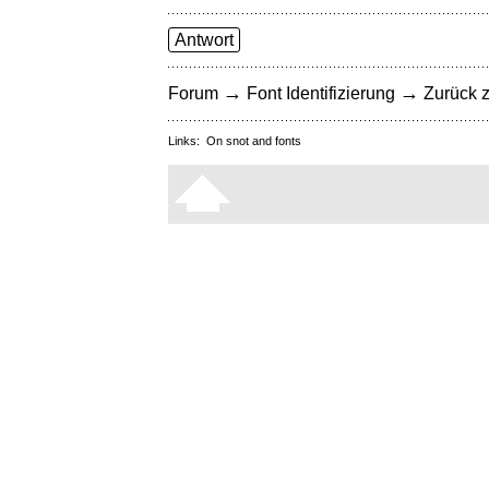
Antwort
→
→
Forum
Font Identifizierung
Zurück z
Links:
On snot and fonts