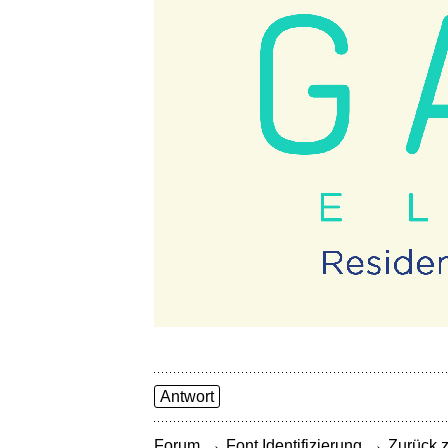
Antwort
→
→
Forum
Font Identifizierung
Zurück z