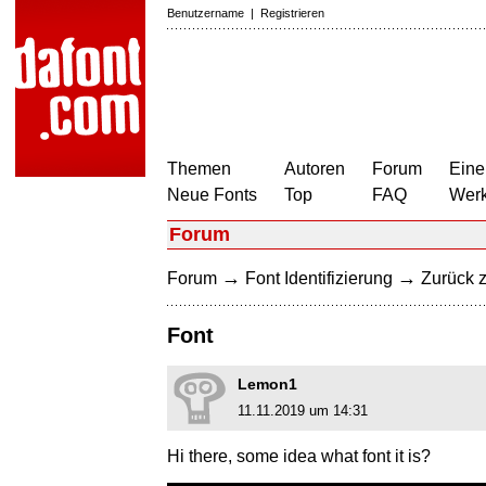
Benutzername
|
Registrieren
Themen
Autoren
Forum
Eine
Neue Fonts
Top
FAQ
Wer
Forum
→
→
Forum
Font Identifizierung
Zurück z
Font
Lemon1
11.11.2019 um 14:31
Hi there, some idea what font it is?