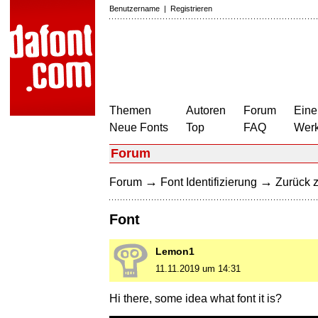
Benutzername
|
Registrieren
Themen
Autoren
Forum
Eine
Neue Fonts
Top
FAQ
Wer
Forum
→
→
Forum
Font Identifizierung
Zurück z
Font
Lemon1
11.11.2019 um 14:31
Hi there, some idea what font it is?