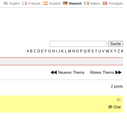
English
Français
Español
Deutsch
Italiano
Português
A
B
C
D
E
F
G
H
I
J
K
L
M
N
O
P
Q
R
S
T
U
V
W
X
Y
Z
#
Neueres Thema
Älteres Thema
2 posts
#1
Zitat