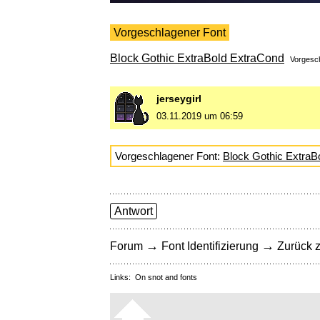
Vorgeschlagener Font
Block Gothic ExtraBold ExtraCond
Vorgesc
jerseygirl
03.11.2019 um 06:59
Vorgeschlagener Font:
Block Gothic ExtraB
Antwort
→
→
Forum
Font Identifizierung
Zurück z
Links:
On snot and fonts