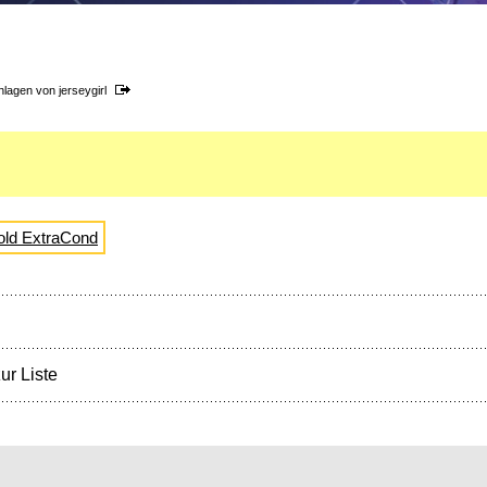
hlagen von
jerseygirl
old ExtraCond
ur Liste