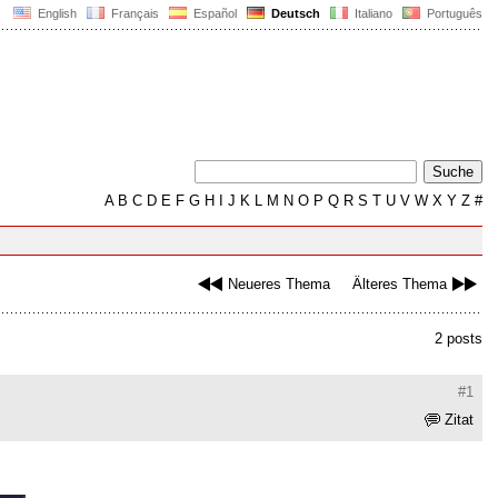
English
Français
Español
Deutsch
Italiano
Português
A
B
C
D
E
F
G
H
I
J
K
L
M
N
O
P
Q
R
S
T
U
V
W
X
Y
Z
#
Neueres Thema
Älteres Thema
2 posts
#1
Zitat