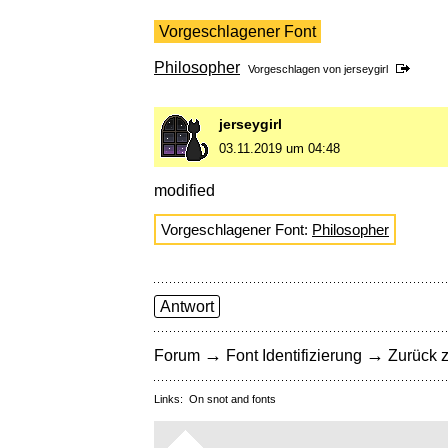
Vorgeschlagener Font
Philosopher
Vorgeschlagen von
jerseygirl
jerseygirl
03.11.2019 um 04:48
modified
Vorgeschlagener Font:
Philosopher
Antwort
→
→
Forum
Font Identifizierung
Zurück z
Links:
On snot and fonts