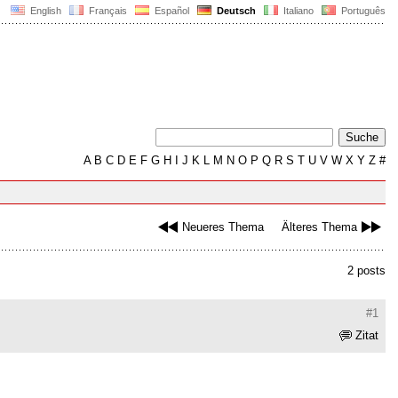
English
Français
Español
Deutsch
Italiano
Português
A
B
C
D
E
F
G
H
I
J
K
L
M
N
O
P
Q
R
S
T
U
V
W
X
Y
Z
#
Neueres Thema
Älteres Thema
2 posts
#1
Zitat