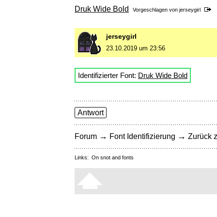
Druk Wide Bold
Vorgeschlagen von
jerseygirl
jerseygirl
23.10.2019 um 23:56
Identifizierter Font:
Druk Wide Bold
Antwort
→
→
Forum
Font Identifizierung
Zurück z
Links:
On snot and fonts