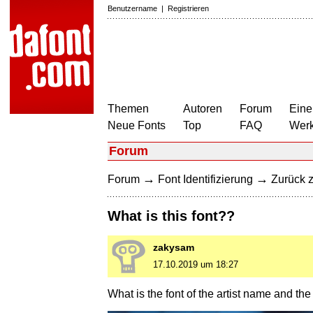
Benutzername
|
Registrieren
Themen
Autoren
Forum
Eine
Neue Fonts
Top
FAQ
Wer
Forum
→
→
Forum
Font Identifizierung
Zurück z
What is this font??
zakysam
17.10.2019 um 18:27
What is the font of the artist name and the 