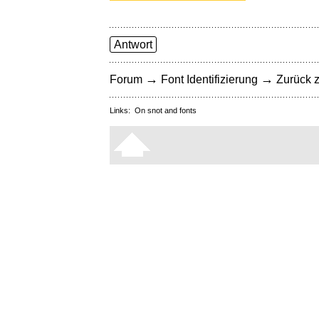
Antwort
→
→
Forum
Font Identifizierung
Zurück z
Links:
On snot and fonts