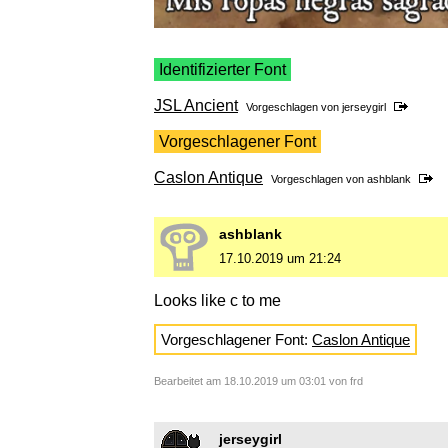
Identifizierter Font
JSL Ancient
Vorgeschlagen von
jerseygirl
Vorgeschlagener Font
Caslon Antique
Vorgeschlagen von
ashblank
ashblank
17.10.2019 um 21:24
Looks like c to me
Vorgeschlagener Font:
Caslon Antique
Bearbeitet am 18.10.2019 um 03:01 von frd
jerseygirl