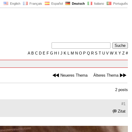
English
Français
Español
Deutsch
Italiano
Português
A
B
C
D
E
F
G
H
I
J
K
L
M
N
O
P
Q
R
S
T
U
V
W
X
Y
Z
#
Neueres Thema
Älteres Thema
2 posts
#1
Zitat