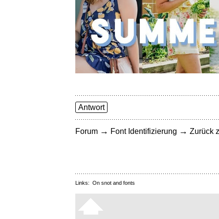
Antwort
→
→
Forum
Font Identifizierung
Zurück z
Links:
On snot and fonts