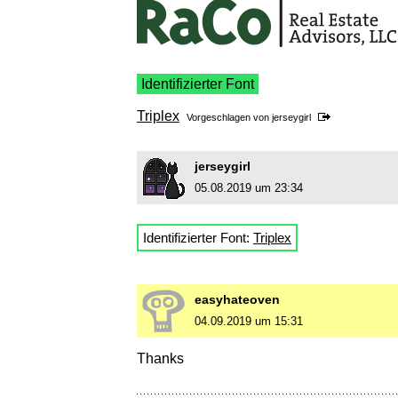
Identifizierter Font
Triplex
Vorgeschlagen von
jerseygirl
jerseygirl
05.08.2019 um 23:34
Identifizierter Font:
Triplex
easyhateoven
04.09.2019 um 15:31
Thanks