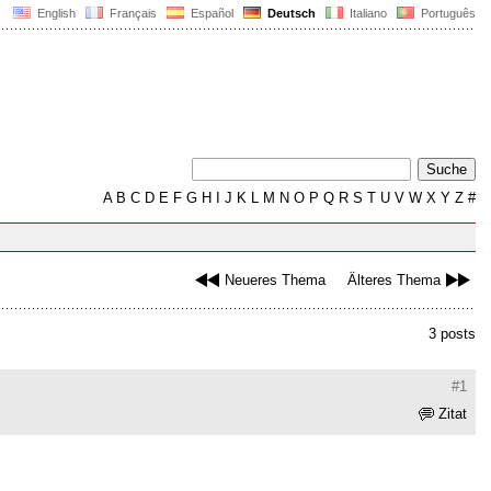
English
Français
Español
Deutsch
Italiano
Português
A
B
C
D
E
F
G
H
I
J
K
L
M
N
O
P
Q
R
S
T
U
V
W
X
Y
Z
#
Neueres Thema
Älteres Thema
3 posts
#1
Zitat