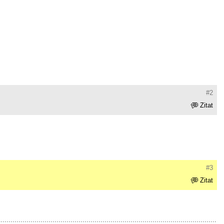
#2
Zitat
#3
Zitat