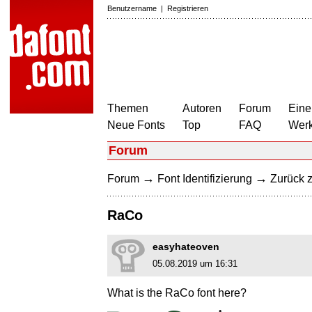
Benutzername
|
Registrieren
Themen
Autoren
Forum
Eine
Neue Fonts
Top
FAQ
Wer
Forum
→
→
Forum
Font Identifizierung
Zurück z
RaCo
easyhateoven
05.08.2019 um 16:31
What is the RaCo font here?