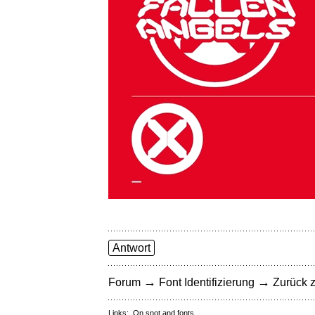
Antwort
→
→
Forum
Font Identifizierung
Zurück z
Links:
On snot and fonts