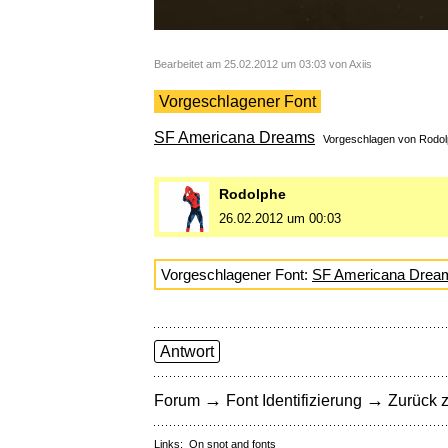
Bearbeitet am 25.02.2012 um 03:03 von Axiis
Vorgeschlagener Font
SF Americana Dreams
Vorgeschlagen von
Rodol
Rodolphe
26.02.2012 um 00:03
Vorgeschlagener Font:
SF Americana Drea
Antwort
→
→
Forum
Font Identifizierung
Zurück z
Links:
On snot and fonts