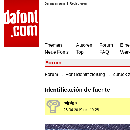
Benutzername
|
Registrieren
Themen
Autoren
Forum
Eine
Neue Fonts
Top
FAQ
Wer
Forum
→
→
Forum
Font Identifizierung
Zurück z
Identificación de fuente
mjpiga
23.04.2019 um 19:28