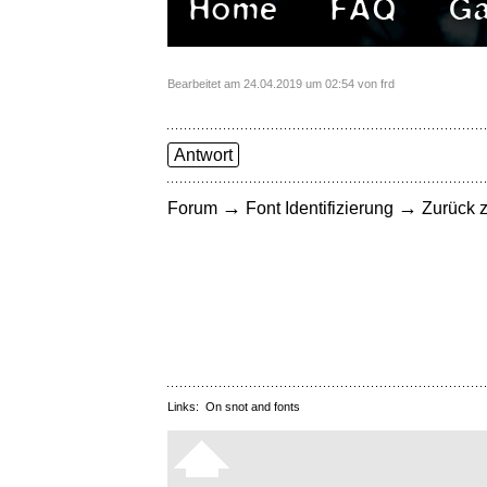
Bearbeitet am 24.04.2019 um 02:54 von frd
Antwort
→
→
Forum
Font Identifizierung
Zurück z
Links:
On snot and fonts