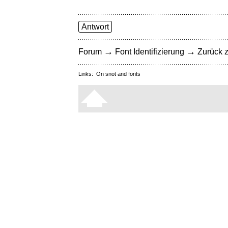
Antwort
→
→
Forum
Font Identifizierung
Zurück z
Links:
On snot and fonts