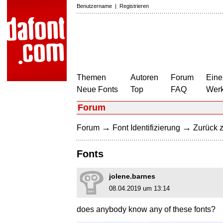
Benutzername
|
Registrieren
Themen
Autoren
Forum
Eine
Neue Fonts
Top
FAQ
Wer
Forum
→
→
Forum
Font Identifizierung
Zurück z
Fonts
jolene.barnes
08.04.2019 um 13:14
does anybody know any of these fonts?