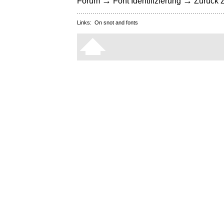
→
→
Forum
Font Identifizierung
Zurück z
Links:
On snot and fonts