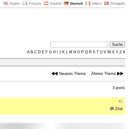
English
Français
Español
Deutsch
Italiano
Português
A
B
C
D
E
F
G
H
I
J
K
L
M
N
O
P
Q
R
S
T
U
V
W
X
Y
Z
#
Neueres Thema
Älteres Thema
3 posts
#1
Zitat