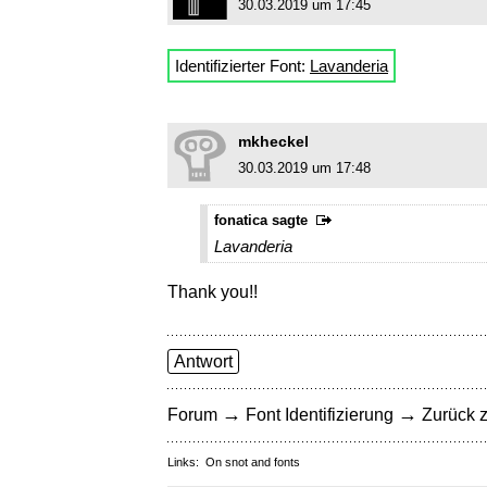
30.03.2019 um 17:45
Identifizierter Font:
Lavanderia
mkheckel
30.03.2019 um 17:48
fonatica sagte
Lavanderia
Thank you!!
Antwort
→
→
Forum
Font Identifizierung
Zurück z
Links:
On snot and fonts