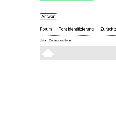
Antwort
→
→
Forum
Font Identifizierung
Zurück z
Links:
On snot and fonts