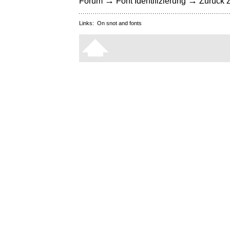
→
→
Forum
Font Identifizierung
Zurück z
Links:
On snot and fonts