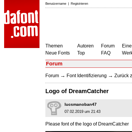
Benutzername
|
Registrieren
Themen
Autoren
Forum
Eine
Neue Fonts
Top
FAQ
Wer
Forum
→
→
Forum
Font Identifizierung
Zurück z
Logo of DreamCatcher
lucsmanoban47
07.02.2019 um 21:43
Please font of the logo of DreamCatcher