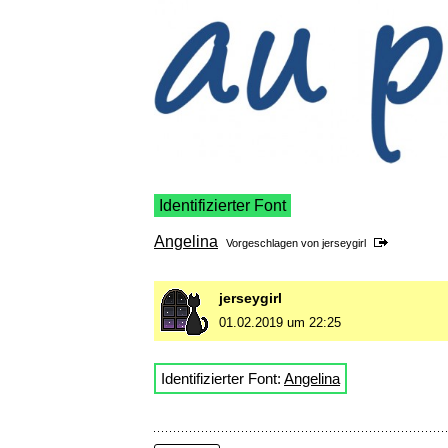
Identifizierter Font
Angelina
Vorgeschlagen von
jerseygirl
jerseygirl
01.02.2019 um 22:25
Identifizierter Font:
Angelina