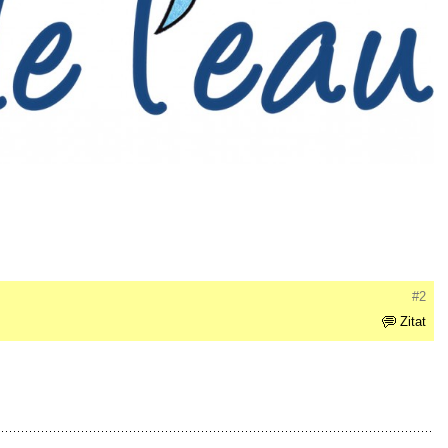
#2
Zitat