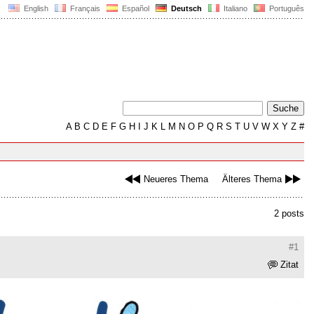
English
Français
Español
Deutsch
Italiano
Português
A
B
C
D
E
F
G
H
I
J
K
L
M
N
O
P
Q
R
S
T
U
V
W
X
Y
Z
#
Neueres Thema
Älteres Thema
2 posts
#1
Zitat