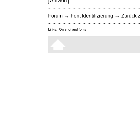
Antwort
→
→
Forum
Font Identifizierung
Zurück z
Links:
On snot and fonts