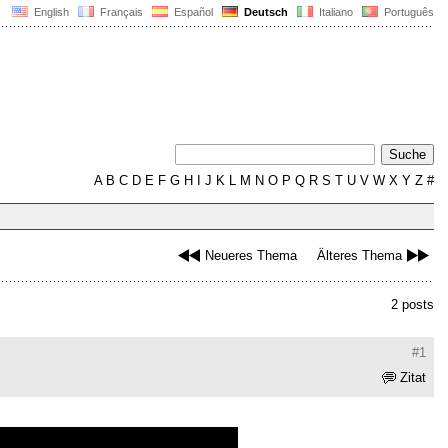
English
Français
Español
Deutsch
Italiano
Português
A
B
C
D
E
F
G
H
I
J
K
L
M
N
O
P
Q
R
S
T
U
V
W
X
Y
Z
#
Neueres Thema
Älteres Thema
2 posts
#1
Zitat