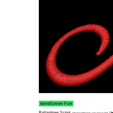
Identifizierter Font
Ballantines Script