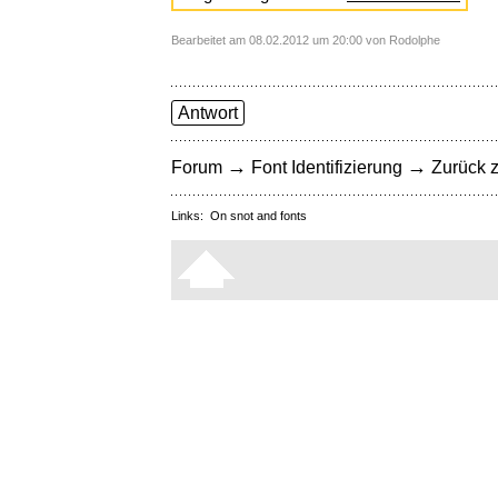
Bearbeitet am 08.02.2012 um 20:00 von Rodolphe
Antwort
→
→
Forum
Font Identifizierung
Zurück z
Links:
On snot and fonts