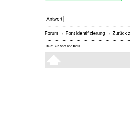
Antwort
→
→
Forum
Font Identifizierung
Zurück z
Links:
On snot and fonts