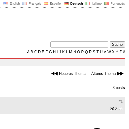
English
Français
Español
Deutsch
Italiano
Português
A
B
C
D
E
F
G
H
I
J
K
L
M
N
O
P
Q
R
S
T
U
V
W
X
Y
Z
#
Neueres Thema
Älteres Thema
3 posts
#1
Zitat