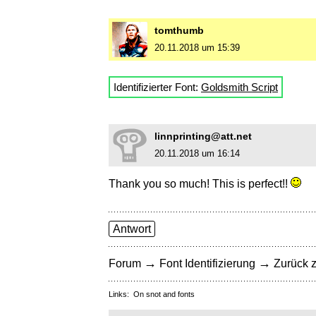
tomthumb
20.11.2018 um 15:39
Identifizierter Font:
Goldsmith Script
linnprinting@att.net
20.11.2018 um 16:14
Thank you so much! This is perfect!!
Antwort
→
→
Forum
Font Identifizierung
Zurück z
Links:
On snot and fonts