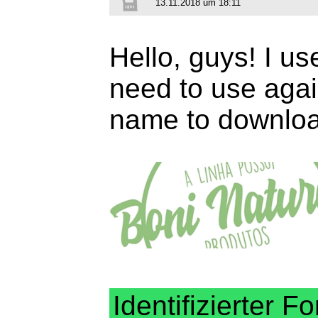
13.11.2018 um 18:11
Hello, guys! I us
need to use agai
name to downloa
Identifizierter Fo