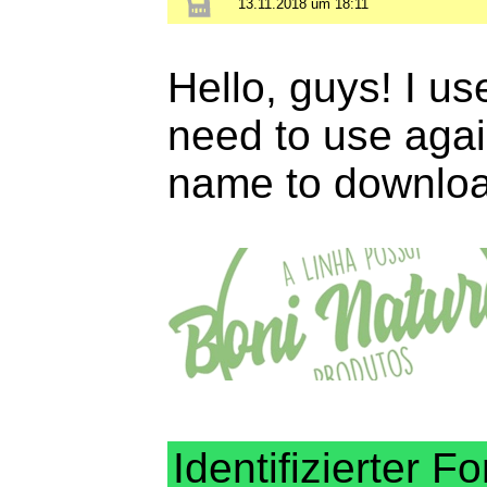
13.11.2018 um 18:11
Hello, guys! I us
need to use agai
name to downloa
Identifizierter Fo