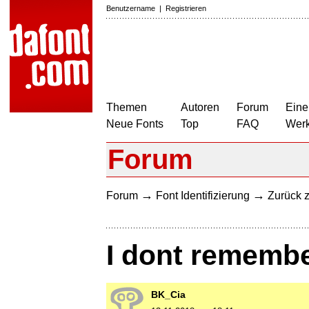
Benutzername
|
Registrieren
Themen
Autoren
Forum
Eine
Neue Fonts
Top
FAQ
Wer
Forum
→
→
Forum
Font Identifizierung
Zurück z
I dont rememb
BK_Cia