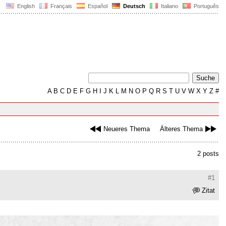
English
Français
Español
Deutsch
Italiano
Português
A
B
C
D
E
F
G
H
I
J
K
L
M
N
O
P
Q
R
S
T
U
V
W
X
Y
Z
#
Neueres Thema
Älteres Thema
2 posts
#1
Zitat