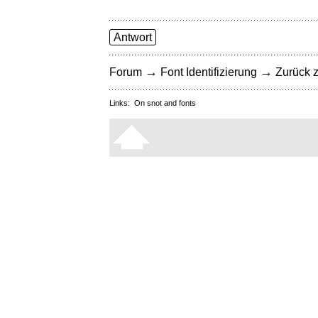
Antwort
→
→
Forum
Font Identifizierung
Zurück z
Links:
On snot and fonts