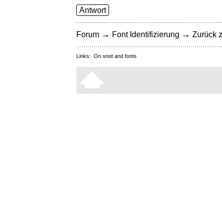
Antwort
→
→
Forum
Font Identifizierung
Zurück z
Links:
On snot and fonts