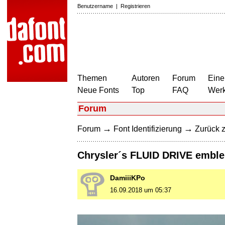
Benutzername
|
Registrieren
Themen
Autoren
Forum
Eine
Neue Fonts
Top
FAQ
Wer
Forum
→
→
Forum
Font Identifizierung
Zurück z
Chrysler´s FLUID DRIVE emble
DamiiiKPo
16.09.2018 um 05:37