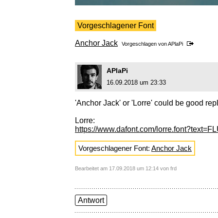
Vorgeschlagener Font
Anchor Jack
Vorgeschlagen von
APlaPi
APlaPi
16.09.2018 um 23:33
'Anchor Jack' or 'Lorre' could be good re
Lorre:
https://www.dafont.com/lorre.font?text
Vorgeschlagener Font:
Anchor Jack
Bearbeitet am 17.09.2018 um 12:14 von frd
Antwort