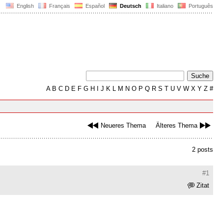
English
Français
Español
Deutsch
Italiano
Português
A
B
C
D
E
F
G
H
I
J
K
L
M
N
O
P
Q
R
S
T
U
V
W
X
Y
Z
#
Neueres Thema
Älteres Thema
2 posts
#1
Zitat