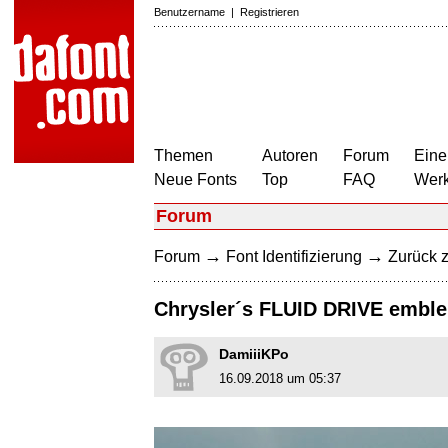
Benutzername
|
Registrieren
Themen
Autoren
Forum
Eine
Neue Fonts
Top
FAQ
Wer
Forum
→
→
Forum
Font Identifizierung
Zurück z
Chrysler´s FLUID DRIVE emble
DamiiiKPo
16.09.2018 um 05:37