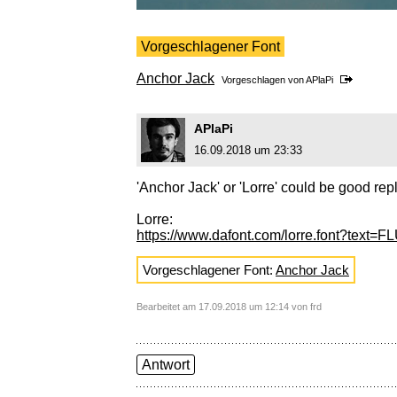
Vorgeschlagener Font
Anchor Jack
Vorgeschlagen von
APlaPi
APlaPi
16.09.2018 um 23:33
'Anchor Jack' or 'Lorre' could be good re
Lorre:
https://www.dafont.com/lorre.font?text
Vorgeschlagener Font:
Anchor Jack
Bearbeitet am 17.09.2018 um 12:14 von frd
Antwort