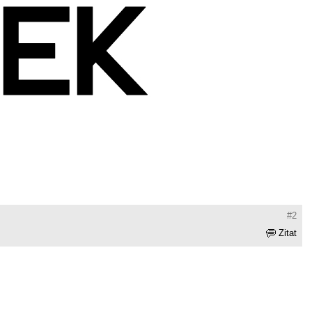
#2
Zitat