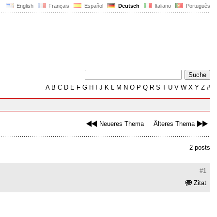
English
Français
Español
Deutsch
Italiano
Português
A
B
C
D
E
F
G
H
I
J
K
L
M
N
O
P
Q
R
S
T
U
V
W
X
Y
Z
#
Neueres Thema
Älteres Thema
2 posts
#1
Zitat