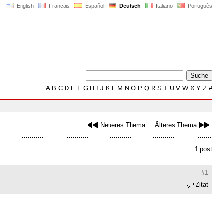
English
Français
Español
Deutsch
Italiano
Português
A
B
C
D
E
F
G
H
I
J
K
L
M
N
O
P
Q
R
S
T
U
V
W
X
Y
Z
#
Neueres Thema
Älteres Thema
1 post
#1
Zitat