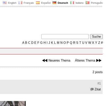
English
Français
Español
Deutsch
Italiano
Português
A
B
C
D
E
F
G
H
I
J
K
L
M
N
O
P
Q
R
S
T
U
V
W
X
Y
Z
#
Neueres Thema
Älteres Thema
2 posts
#1
Zitat