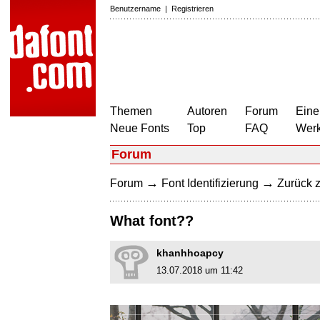
Benutzername
|
Registrieren
Themen
Autoren
Forum
Eine
Neue Fonts
Top
FAQ
Wer
Forum
→
→
Forum
Font Identifizierung
Zurück z
What font??
khanhhoapcy
13.07.2018 um 11:42