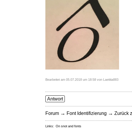
Bearbeitet am 05.07.2018 um 18:58 von Laetitia883
Antwort
→
→
Forum
Font Identifizierung
Zurück z
Links:
On snot and fonts