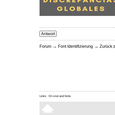
Antwort
→
→
Forum
Font Identifizierung
Zurück z
Links:
On snot and fonts