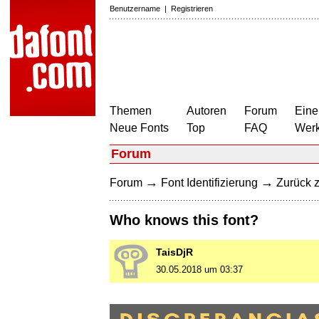
Benutzername
|
Registrieren
Themen
Autoren
Forum
Eine
Neue Fonts
Top
FAQ
Wer
Forum
→
→
Forum
Font Identifizierung
Zurück z
Who knows this font?
TaisDjR
30.05.2018 um 03:37