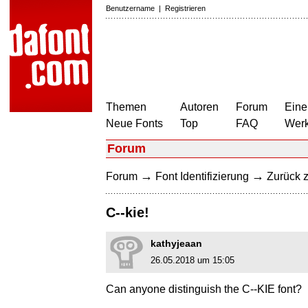
Benutzername
|
Registrieren
Themen
Autoren
Forum
Eine
Neue Fonts
Top
FAQ
Wer
Forum
→
→
Forum
Font Identifizierung
Zurück z
C--kie!
kathyjeaan
26.05.2018 um 15:05
Can anyone distinguish the C--KIE font?