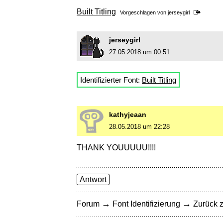
Built Titling
Vorgeschlagen von
jerseygirl
jerseygirl
27.05.2018 um 00:51
Identifizierter Font:
Built Titling
kathyjeaan
28.05.2018 um 22:28
THANK YOUUUUU!!!!
Antwort
→
→
Forum
Font Identifizierung
Zurück z