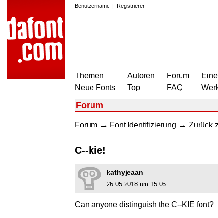
Benutzername
|
Registrieren
Themen
Autoren
Forum
Eine
Neue Fonts
Top
FAQ
Wer
Forum
→
→
Forum
Font Identifizierung
Zurück z
C--kie!
kathyjeaan
26.05.2018 um 15:05
Can anyone distinguish the C--KIE font?