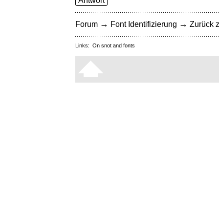
Antwort
→
→
Forum
Font Identifizierung
Zurück z
Links:
On snot and fonts