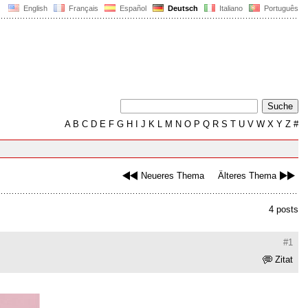
English
Français
Español
Deutsch
Italiano
Português
A
B
C
D
E
F
G
H
I
J
K
L
M
N
O
P
Q
R
S
T
U
V
W
X
Y
Z
#
Neueres Thema
Älteres Thema
4 posts
#1
Zitat